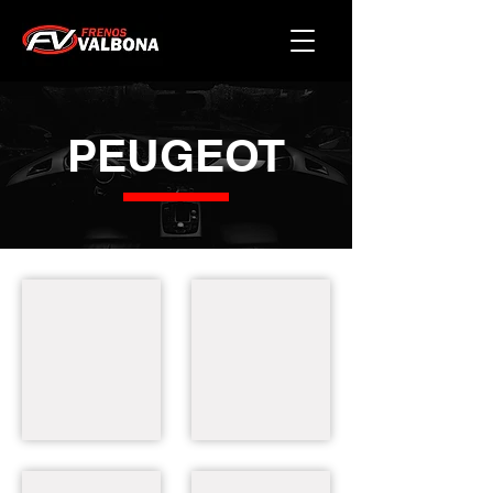
PEUGEOT
107
408
405
306