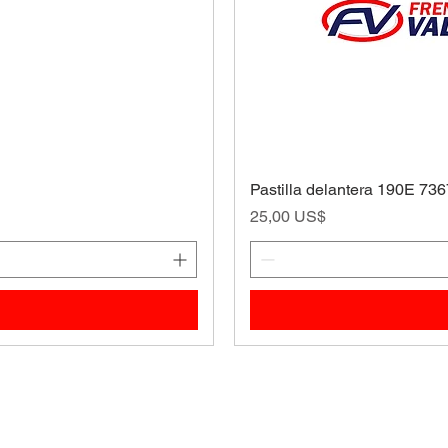
Pastilla delantera 190E 73
Precio
25,00 US$