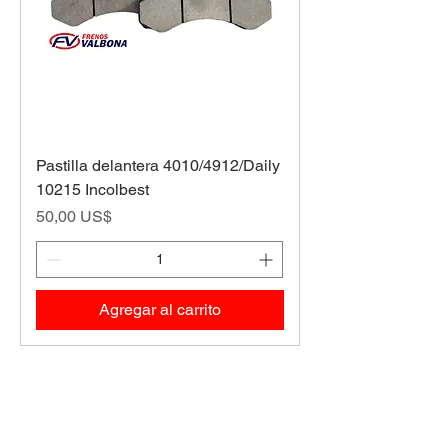
Pastilla delantera 4010/4912/Daily
10215 Incolbest
Precio
50,00 US$
Agregar al carrito