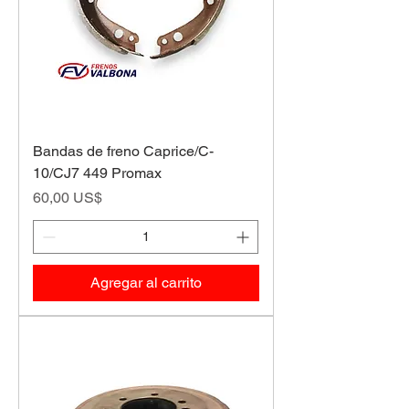
Bandas de freno Caprice/C-
10/CJ7 449 Promax
Precio
60,00 US$
Agregar al carrito