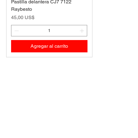
Pastilla delantera CJ7 7122
Raybesto
Precio
45,00 US$
Agregar al carrito