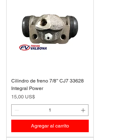
Cilindro de freno 7/8’’ CJ7 33628
Integral Power
Precio
15,00 US$
Agregar al carrito