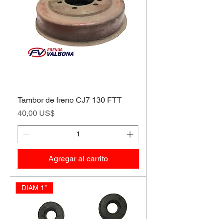
Tambor de freno CJ7 130 FTT
Precio
40,00 US$
Agregar al carrito
DIAM 1’’