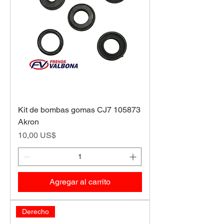
Kit de bombas gomas CJ7 105873
Akron
Precio
10,00 US$
Agregar al carrito
Derecho