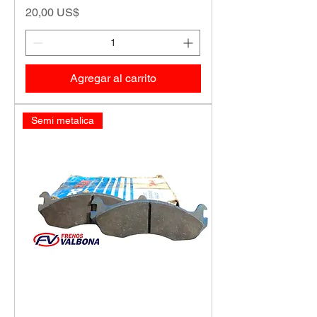
Precio
20,00 US$
Agregar al carrito
Semi metalica