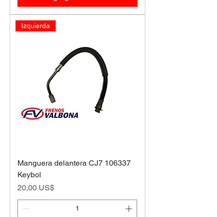
Izquierda
Manguera delantera CJ7 106337
Keybol
Precio
20,00 US$