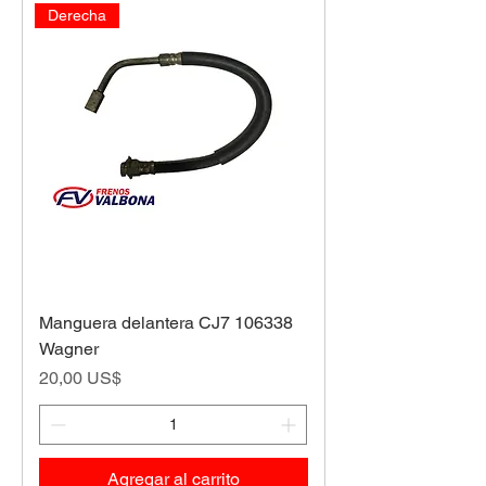
Derecha
Manguera delantera CJ7 106338
Wagner
Precio
20,00 US$
Agregar al carrito