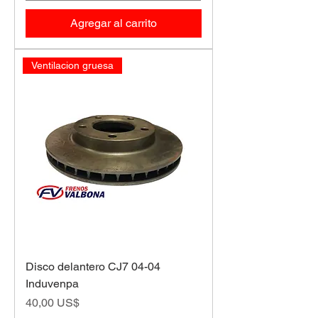
Agregar al carrito
Ventilacion gruesa
Disco delantero CJ7 04-04
Induvenpa
Precio
40,00 US$