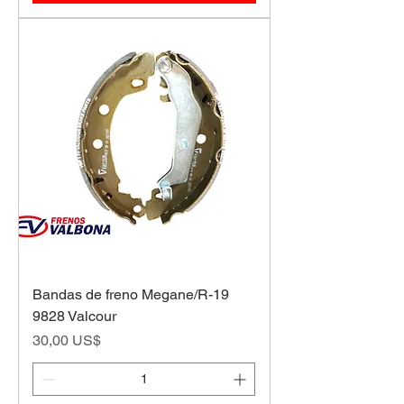
Bandas de freno Megane/R-19
9828 Valcour
Precio
30,00 US$