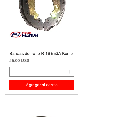
Bandas de freno R-19 553A Konic
Precio
25,00 US$
Agregar al carrito