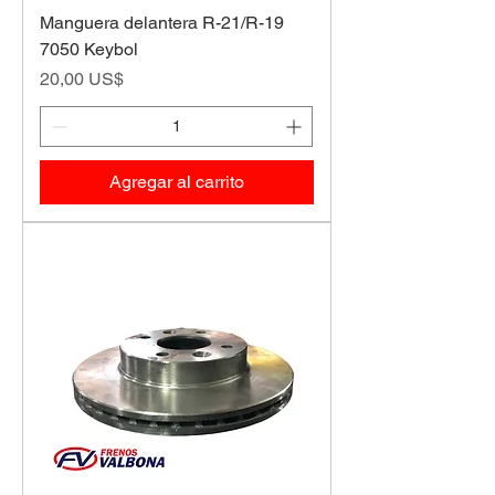
Manguera delantera R-21/R-19
7050 Keybol
Precio
20,00 US$
Agregar al carrito