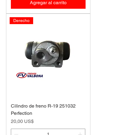
Agregar al carrito
Derecho
Cilindro de freno R-19 251032
Perfection
Precio
20,00 US$