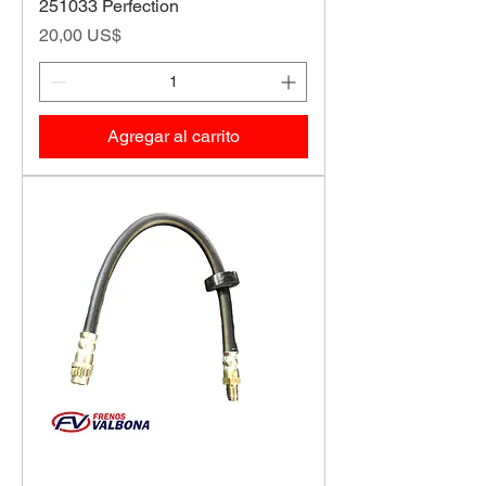
251033 Perfection
Precio
20,00 US$
Agregar al carrito