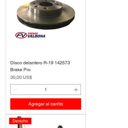
Disco delantero R-19 142573
Brake Pro
Precio
30,00 US$
Agregar al carrito
Derecho