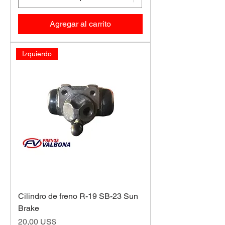
Agregar al carrito
Izquierdo
Cilindro de freno R-19 SB-23 Sun
Brake
Precio
20,00 US$