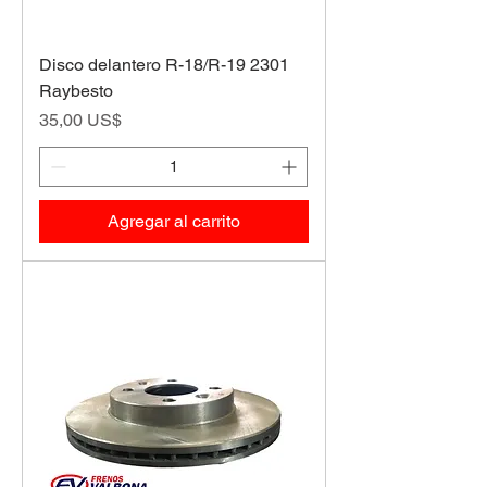
Disco delantero R-18/R-19 2301
Raybesto
Precio
35,00 US$
Agregar al carrito