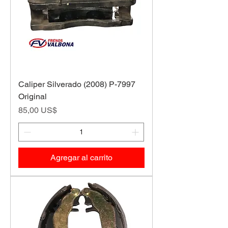
Caliper Silverado (2008) P-7997
Original
Precio
85,00 US$
Agregar al carrito