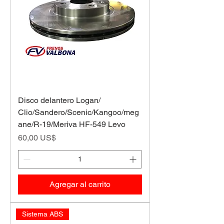
Disco delantero Logan/
Clio/Sandero/Scenic/Kangoo/meg
ane/R-19/Meriva HF-549 Levo
Precio
60,00 US$
Agregar al carrito
Sistema ABS