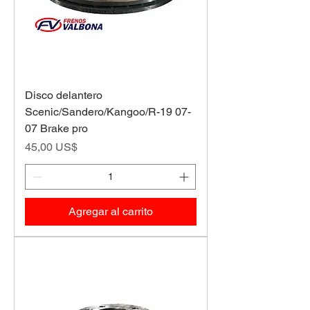
Disco delantero
Scenic/Sandero/Kangoo/R-19 07-
07 Brake pro
Precio
45,00 US$
Agregar al carrito