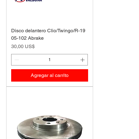
Disco delantero Clio/Twingo/R-19
05-102 Abrake
Precio
30,00 US$
Agregar al carrito