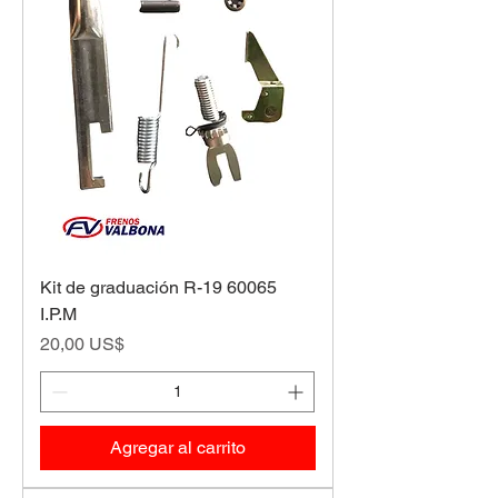
Kit de graduación R-19 60065
I.P.M
Precio
20,00 US$
Agregar al carrito