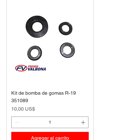
Kit de bomba de gomas R-19
351089
Precio
10,00 US$
Agregar al carrito