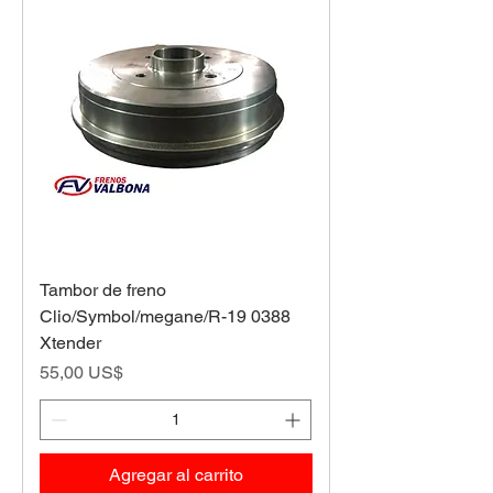
Tambor de freno
Clio/Symbol/megane/R-19 0388
Xtender
Precio
55,00 US$
Agregar al carrito