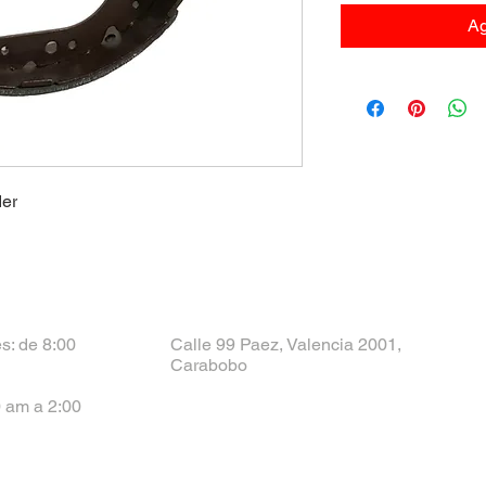
Ag
der
s: de 8:00
Calle 99 Paez, Valencia 2001,
Carabobo
 am a 2:00