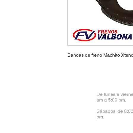
Bandas de freno Machito Xten
De lunes a vierne
am a 5:00 pm.
Sábados: de 8:00
pm.