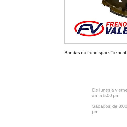
Bandas de freno spark Takashi
De lunes a vierne
am a 5:00 pm.
Sábados: de 8:00
pm.