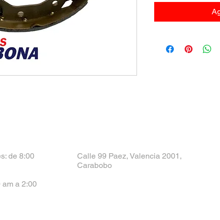
Ag
s: de 8:00
Calle 99 Paez, Valencia 2001,
Carabobo
 am a 2:00