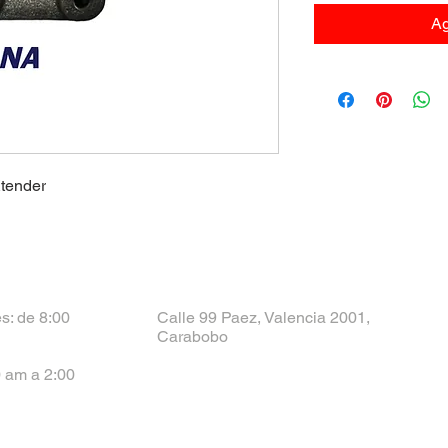
Ag
Xtender
s: de 8:00
Calle 99 Paez, Valencia 2001,
Carabobo
 am a 2:00