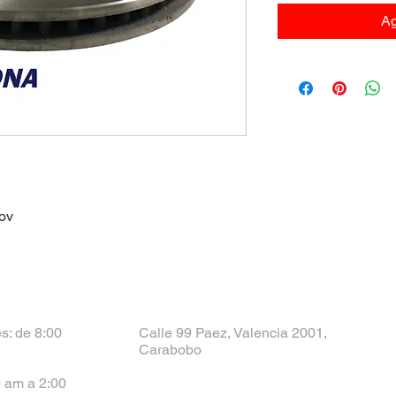
Ag
ov
s: de 8:00
Calle 99 Paez, Valencia 2001,
Carabobo
 am a 2:00