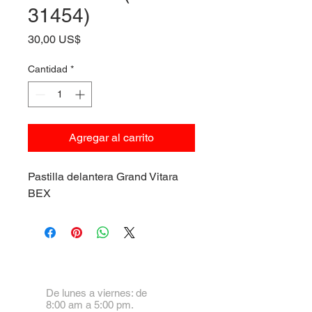
31454)
Precio
30,00 US$
Cantidad
*
Agregar al carrito
Pastilla delantera Grand Vitara
BEX
De lunes a viernes: de
8:00 am a 5:00 pm.