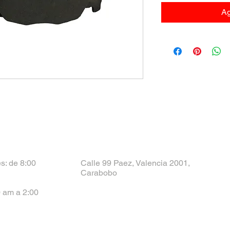
Ag
s: de 8:00
Calle 99 Paez, Valencia 2001,
Carabobo
 am a 2:00