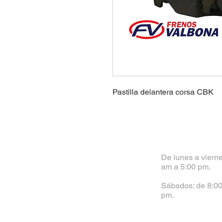
Pastilla delantera corsa CBK
De lunes a vierne
am a 5:00 pm.
Sábados: de 8:00
pm.