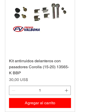
Kit antirruidos delanteros con
pasadores Corolla (15-20) 13565-
K BBP
Precio
30,00 US$
Agregar al carrito