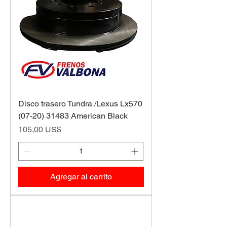
Disco trasero Tundra /Lexus Lx570
(07-20) 31483 American Black
Precio
105,00 US$
Agregar al carrito