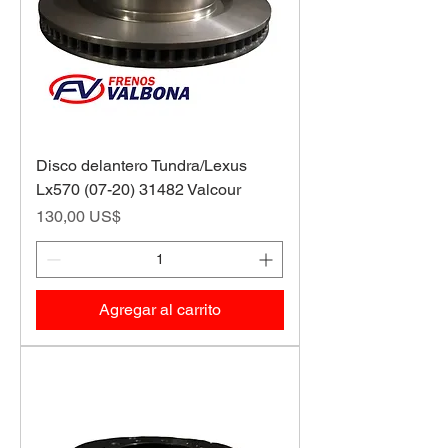
Disco delantero Tundra/Lexus
Lx570 (07-20) 31482 Valcour
Precio
130,00 US$
Agregar al carrito