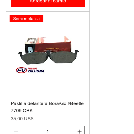
Agregar al carrito
Semi metalica
Pastilla delantera Bora/Golf/Beetle
7709 CBK
Precio
35,00 US$