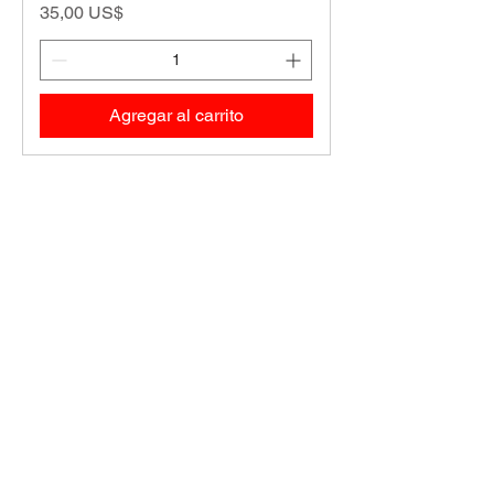
Precio
35,00 US$
Agregar al carrito