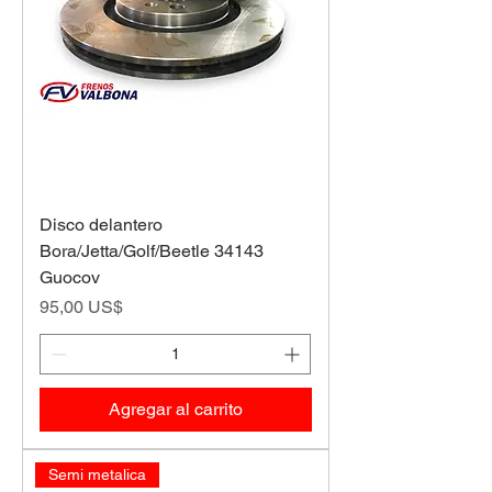
Disco delantero
Bora/Jetta/Golf/Beetle 34143
Guocov
Precio
95,00 US$
Agregar al carrito
Semi metalica