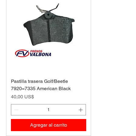
Pastilla trasera Golf/Beetle
7920=7335 American Black
Precio
40,00 US$
Agregar al carrito