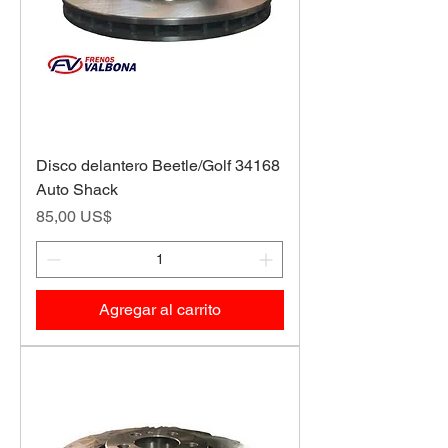
Disco delantero Beetle/Golf 34168
Auto Shack
Precio
85,00 US$
Agregar al carrito