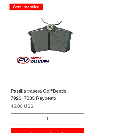
Semi metalica
Pastilla trasera Golf/Beetle
7920=7335 Raybesto
Precio
45,00 US$