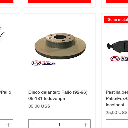
Semi metal
/Palio
Disco delantero Palio (92-96)
Pastilla de
05-181 Induvenpa
Palio/Fox/
Incolbest
Precio
30,00 US$
Precio
25,00 US$