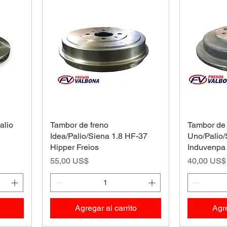
alio
Tambor de freno
Tambor de 
Idea/Palio/Siena 1.8 HF-37
Uno/Palio/
Hipper Freios
Induvenpa
Precio
Precio
55,00 US$
40,00 US$
Agregar al carrito
Agre