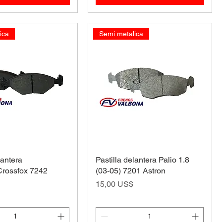
ica
Semi metalica
lantera
Pastilla delantera Palio 1.8
Crossfox 7242
(03-05) 7201 Astron
Precio
15,00 US$