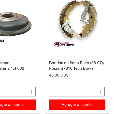
freno
Bandas de freno Palio (98-07)/
Siena 1.4 602
Forza S7310 Tech Brake
Precio
40,00 US$
gar al carrito
Agregar al carrito