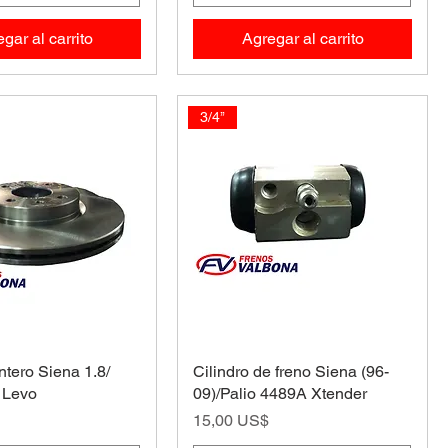
gar al carrito
Agregar al carrito
3/4’’
ntero Siena 1.8/
Cilindro de freno Siena (96-
 Levo
09)/Palio 4489A Xtender
Precio
15,00 US$