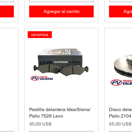
Agregar al carrito
Agre
ceramica
Pastilla delantera Idea/Siena/
Disco dela
Palio 7529 Levo
Palio 2104
Precio
Precio
30,00 US$
55,00 US$