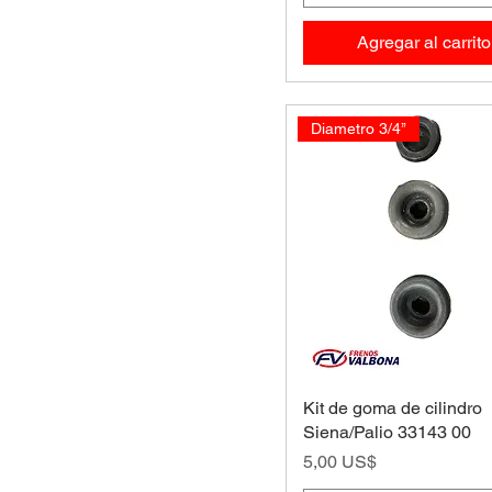
Agregar al carrito
Diametro 3/4’’
Kit de goma de cilindro
Siena/Palio 33143 00
Precio
5,00 US$