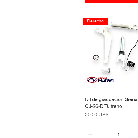
Derecho
Kit de graduación Siena
CJ-26-D Tu freno
Precio
20,00 US$