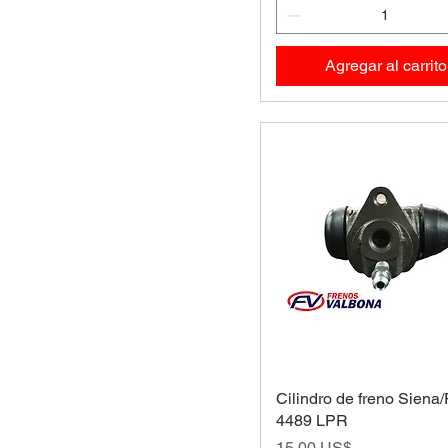
Agregar al carrito
Cilindro de freno Siena/
4489 LPR
Precio
15,00 US$