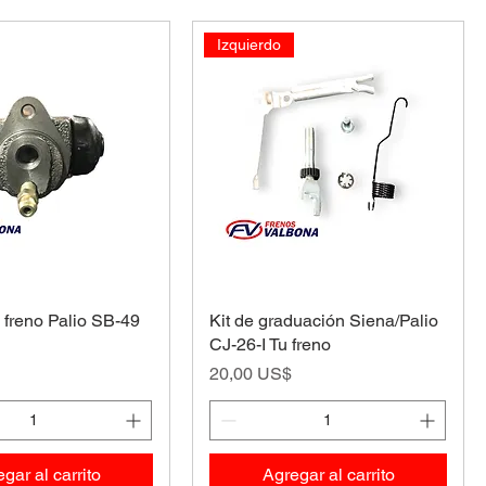
Izquierdo
e freno Palio SB-49
Kit de graduación Siena/Palio
CJ-26-I Tu freno
Precio
20,00 US$
gar al carrito
Agregar al carrito