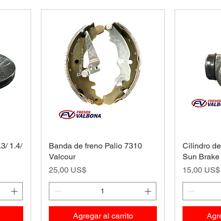
3/ 1.4/
Banda de freno Palio 7310
Cilindro d
Valcour
Sun Brake
Precio
Precio
25,00 US$
15,00 US$
Agregar al carrito
Agre