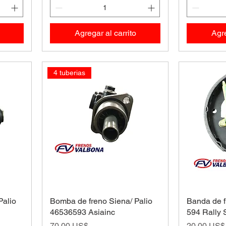
Agregar al carrito
Agre
4 tuberias
Palio
Bomba de freno Siena/ Palio
Banda de f
46536593 Asiainc
594 Rally 
Precio
Precio
70,00 US$
20,00 US$